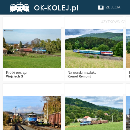
ZDJĘCIA
UŻYTKOWNICY
1
705
17
2
663
15
Krótki pociąg
Na górskim szlaku
Wojciech S
Kornel Remont
1
1101
18
1
1031
18