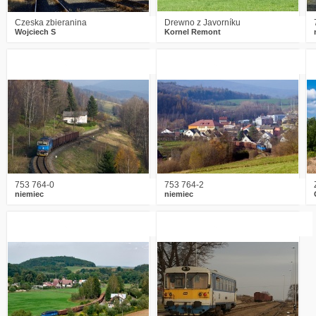
Czeska zbieranina
Drewno z Javorníku
Wojciech S
Kornel Remont
5
2512
9
2
2592
4
753 764-0
753 764-2
niemiec
niemiec
2
2109
5
5
3256
0