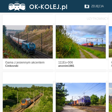
ZDJĘCIA
UŻYTKOWNICY
0
327
3
0
441
3
Gama z jesiennym akcentem
111Eo-006
Cinkovski
anonim1981
1
1081
13
2
1011
10