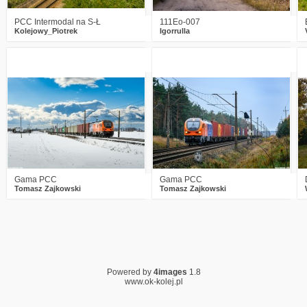
PCC Intermodal na S-Ł
111Eo-007
Kolejowy_Piotrek
Igorrulla
3
1242
23
0
1343
19
Gama PCC
Gama PCC
Tomasz Zajkowski
Tomasz Zajkowski
Powered by
4images
1.8
www.ok-kolej.pl