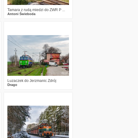
Tamara z rudą miedzi do ZWR P ...
Antoni Świeboda
6
951
23
Luzaczek do Jerzmanic Zdrój
Drago
2
890
24