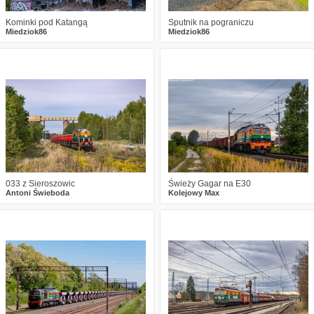
Kominki pod Katangą
Sputnik na pograniczu
Miedziok86
Miedziok86
0
600
14
0
449
12
033 z Sieroszowic
Świeży Gagar na E30
Antoni Świeboda
Kolejowy Max
0
634
10
1
706
20