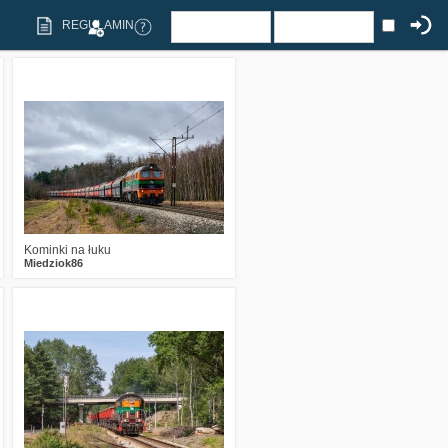
REGULAMIN
1
543
16
Kominki na łuku
Miedziok86
0
451
14