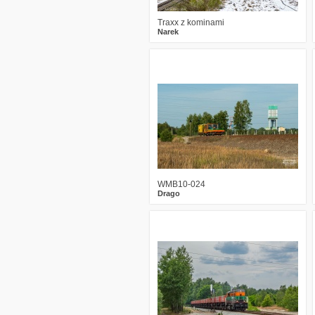
Traxx z kominami
Narek
1
460
13
WMB10-024
Drago
1
612
14