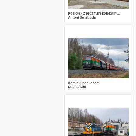
Koziołek z próżnymi kolebam ...
Antoni Świeboda
0
778
15
Kominki pod lasem
Miedziok86
0
571
12