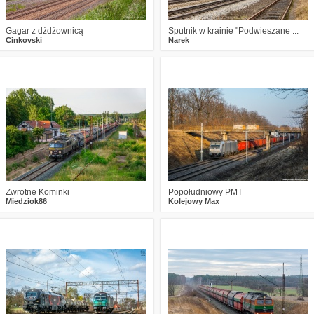
Gagar z dżdżownicą
Sputnik w krainie "Podwieszane ...
Cinkovski
Narek
0
652
12
5
598
13
Zwrotne Kominki
Popołudniowy PMT
Miedziok86
Kolejowy Max
0
816
8
0
513
9