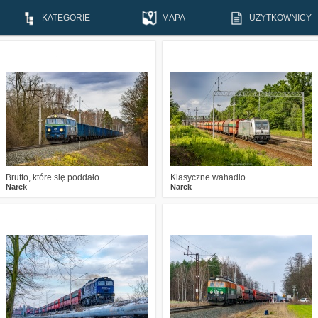
KATEGORIE
MAPA
UŻYTKOWNICY
0
277
14
1
222
10
Brutto, które się poddało
Klasyczne wahadło
Narek
Narek
2
469
10
3
443
20