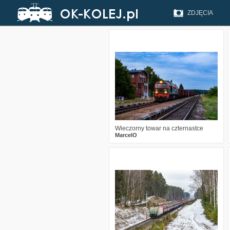
ZDJĘCIA
1
202
17
Wieczorny towar na czternastce
MarcelO
2
463
19