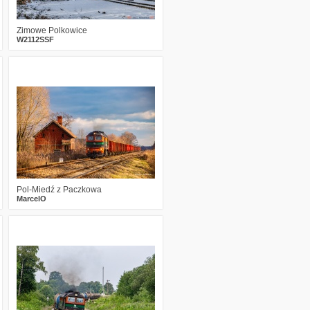
Zimowe Polkowice
W2112SSF
2
555
22
Pol-Miedź z Paczkowa
MarcelO
1
646
18