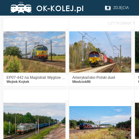
ZDJĘCIA
UŻYTKOWNICY
1
154
8
1
207
7
EP07-442 na Magistrali Węglow ...
Amerykańsko-Polski duet
Wojtek Kojtek
Miedziok86
0
240
12
0
232
3