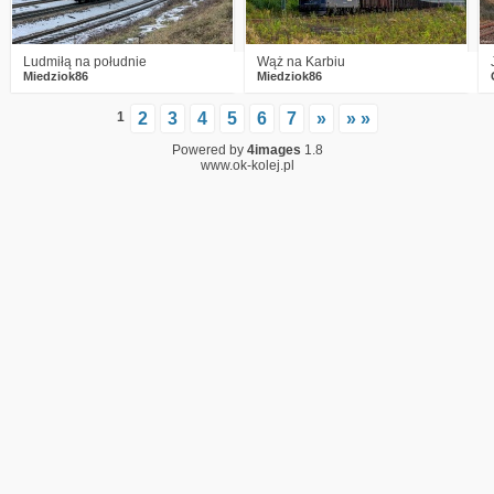
Ludmiłą na południe
Wąż na Karbiu
Miedziok86
Miedziok86
1
2
3
4
5
6
7
»
» »
Powered by
4images
1.8
www.ok-kolej.pl