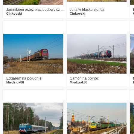
Jamnikiem przez plac budowy cz ...
Julia w blasku słońca
Cinkovski
Cinkovski
2
415
10
0
396
10
Edgarem na południe
Gamoń na północ
Miedziok86
Miedziok86
4
688
13
0
521
17