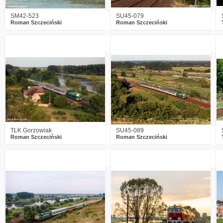
SM42-523
SU45-079
Roman Szczeciński
Roman Szczeciński
12
3280
12
11
2783
11
TLK Gorzowiak
SU45-089
Roman Szczeciński
Roman Szczeciński
5
2440
10
5
3063
7