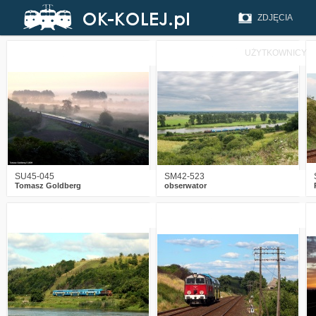
ZDJĘCIA
UŻYTKOWNICY
3
2170
16
5
2434
19
SU45-045
SM42-523
Tomasz Goldberg
obserwator
3
3449
12
5
2754
14