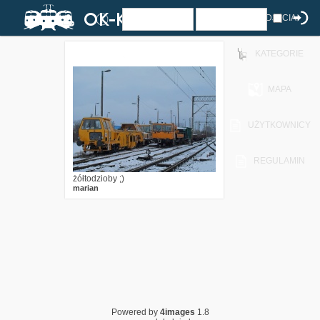
ZDJĘCIA
KATEGORIE
0
3356
0
MAPA
UŻYTKOWNICY
REGULAMIN
żółtodzioby ;)
marian
Powered by
4images
1.8