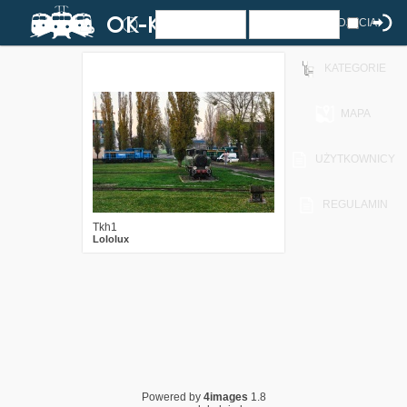
ZDJĘCIA
KATEGORIE
1
504
12
MAPA
UŻYTKOWNICY
REGULAMIN
Tkh1
Lololux
Powered by
4images
1.8