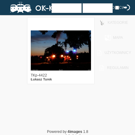
ZDJĘCIA
KATEGORIE
3
2264
3
MAPA
UŻYTKOWNICY
REGULAMIN
TKp-4422
Łukasz Turek
Powered by
4images
1.8