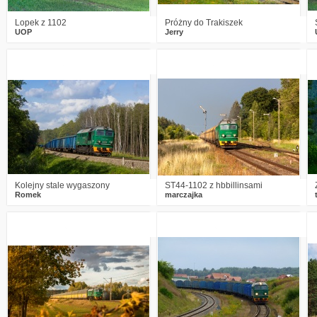
Lopek z 1102
Próżny do Trakiszek
UOP
Jerry
4
2133
14
6
2159
14
Kolejny stale wygaszony
ST44-1102 z hbbillinsami
Romek
marczajka
11
3060
39
7
2085
8