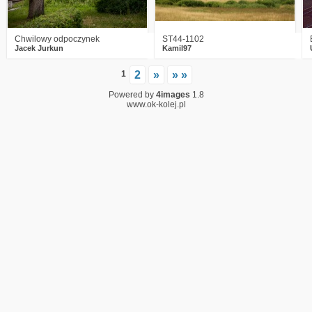
Chwilowy odpoczynek
ST44-1102
Jacek Jurkun
Kamil97
1
2
»
» »
Powered by
4images
1.8
www.ok-kolej.pl