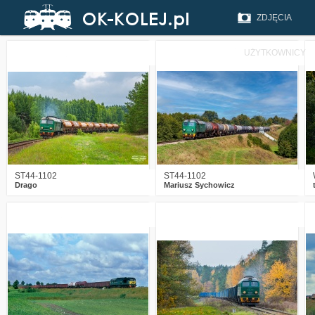
ZDJĘCIA
UŻYTKOWNICY
2
678
29
5
1154
24
ST44-1102
ST44-1102
Drago
Mariusz Sychowicz
1
1854
21
8
2378
25