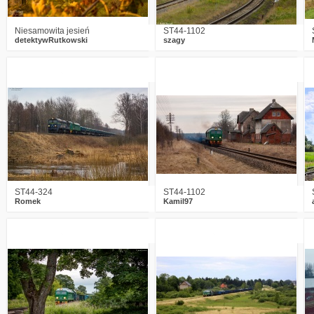
Niesamowita jesień
ST44-1102
detektywRutkowski
szagy
1
1854
19
2
1967
9
ST44-324
ST44-1102
Romek
Kamil97
2
3002
16
0
2479
6