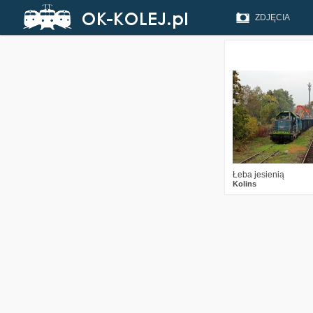
ZDJĘCIA
3
332
Łeba jesienią
Kolins