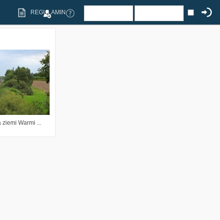
REGULAMIN
187
6
 ziemi Warmi ...