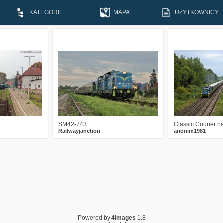
KATEGORIE
MAPA
UŻYTKOWNICY
0
5
4
2545
6
3
2
SM42-743
Classic Courier na
Railwayjanction
anonim1981
Powered by
4images
1.8