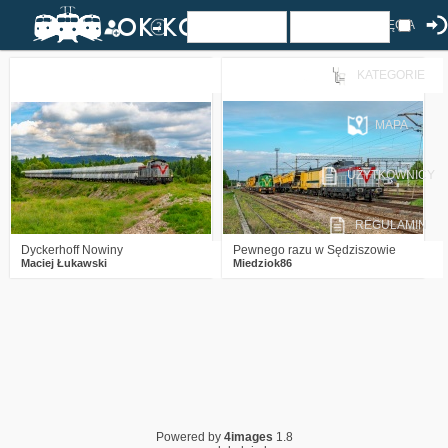
ZDJĘCIA
KATEGORIE
1
918
18
0
562
10
MAPA
UŻYTKOWNICY
REGULAMIN
Dyckerhoff Nowiny
Pewnego razu w Sędziszowie
Maciej Łukawski
Miedziok86
Powered by
4images
1.8