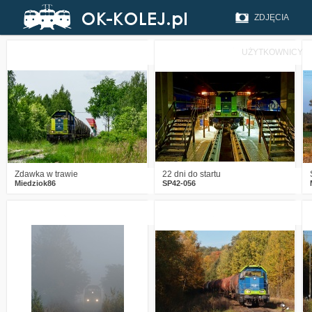
ZDJĘCIA
UŻYTKOWNICY
0
1098
12
1
1600
16
Zdawka w trawie
22 dni do startu
Miedziok86
SP42-056
5
2476
6
3
2146
4