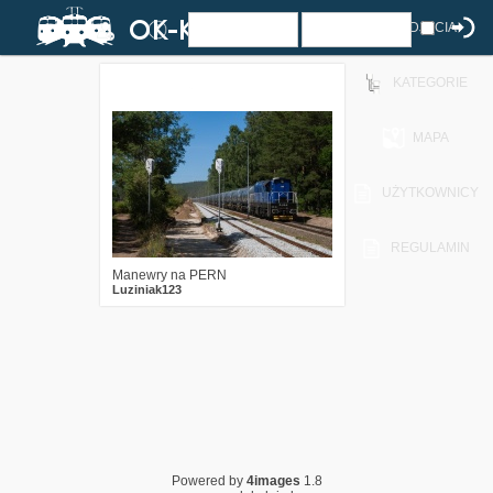
ZDJĘCIA
KATEGORIE
1
297
12
MAPA
UŻYTKOWNICY
REGULAMIN
Manewry na PERN
Luziniak123
Powered by
4images
1.8