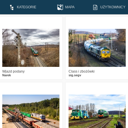
KATEGORIE
MAPA
UŻYTKOWNICY
3
471
18
0
632
15
Wjazd podany
Class i zbożówki
Narek
sig.segv
2
823
20
1
858
12