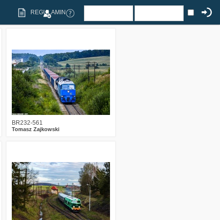
REGULAMIN
0
589
18
BR232-561
Tomasz Zajkowski
1
1082
14