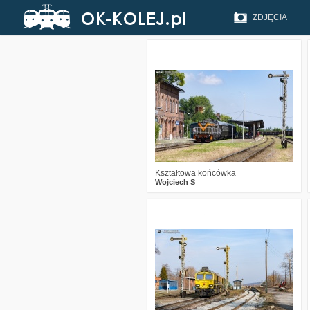
ZDJĘCIA
1
249
17
Kształtowa końcówka
Wojciech S
1
756
28