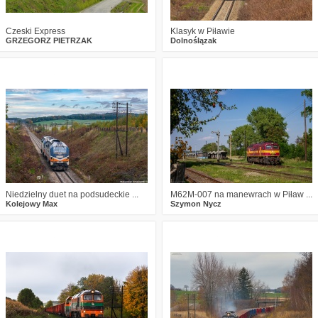
Czeski Express
Klasyk w Piławie
GRZEGORZ PIETRZAK
Dolnoślązak
6
1311
19
2
1262
15
Niedzielny duet na podsudeckie ...
M62M-007 na manewrach w Piław ...
Kolejowy Max
Szymon Nycz
1
1441
24
0
1321
10