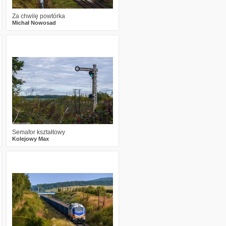
Za chwilę powtórka
Michał Nowosad
2
1080
9
Semafor kształtowy
Kolejowy Max
5
1508
22