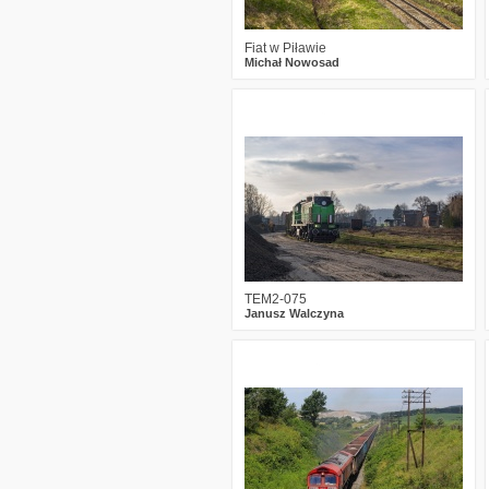
Fiat w Piławie
Michał Nowosad
0
948
15
TEM2-075
Janusz Walczyna
3
1540
20