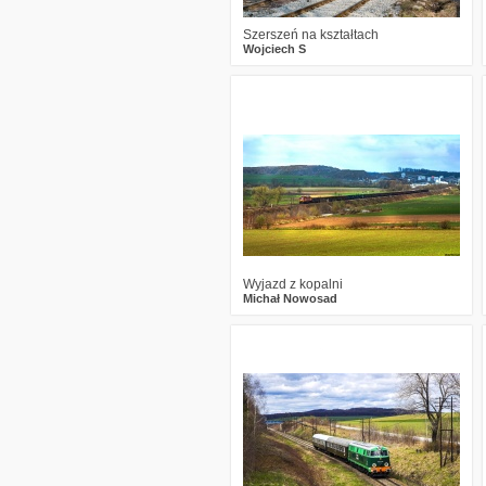
Szerszeń na kształtach
Wojciech S
0
832
14
Wyjazd z kopalni
Michał Nowosad
0
856
20