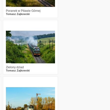
Poranek w Piławie Górnej
Tomasz Zajkowski
1
1589
30
Zielony dziad
Tomasz Zajkowski
2
1766
7