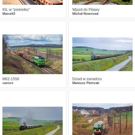
IGL w "piekiełku"
Wjazd do Piławy
MarcelO
Michał Nowosad
1
858
18
3
1176
24
M62-1556
Dziad w zanadrzu
caroos
Mateusz Pietrzak
2
1057
17
6
1715
21