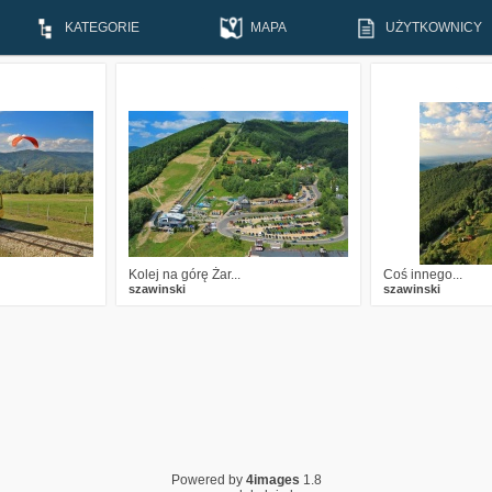
KATEGORIE
MAPA
UŻYTKOWNICY
0
22
4
1069
16
2
1
Kolej na górę Żar...
Coś innego...
szawinski
szawinski
Powered by
4images
1.8