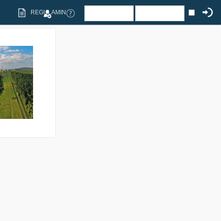
REGULAMIN
350
11