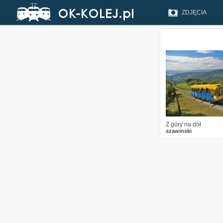
ZDJĘCIA
6
136
Z góry na dół
szawinski