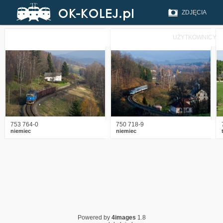
ZDJĘCIA
UŻYTKOWNICY
5
2511
9
5
2126
8
753 764-0
750 718-9
niemiec
niemiec
Powered by
4images
1.8