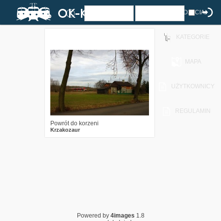
ZDJĘCIA
KATEGORIE
11
2787
6
MAPA
UŻYTKOWNICY
REGULAMIN
Powrót do korzeni
Krzakozaur
Powered by
4images
1.8