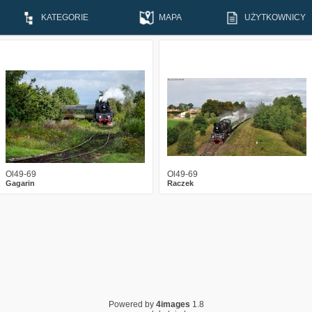
KATEGORIE
MAPA
UŻYTKOWNICY
12
2891
11
5
2893
5
Ol49-69
Ol49-69
Gagarin
Raczek
Powered by
4images
1.8