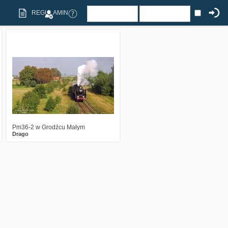
REGULAMIN
1
2896
0
Pm36-2 w Grodźcu Małym
Drago