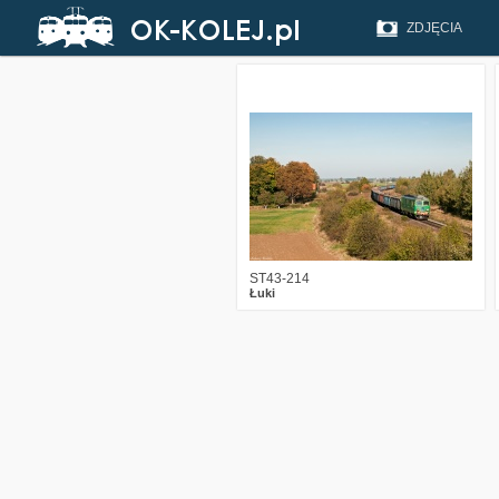
ZDJĘCIA
2
2162
2
ST43-214
Łuki