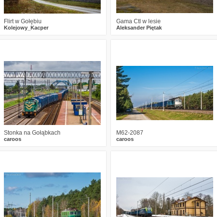
Flirt w Gołębiu
Gama Ctl w lesie
Kolejowy_Kacper
Aleksander Piętak
2
1078
20
1
1043
10
Stonka na Gołąbkach
M62-2087
caroos
caroos
1
1735
17
0
1369
11