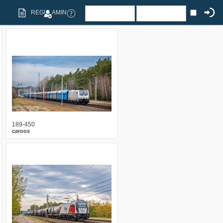
REGULAMIN
0
592
10
189-450
caroos
0
575
10