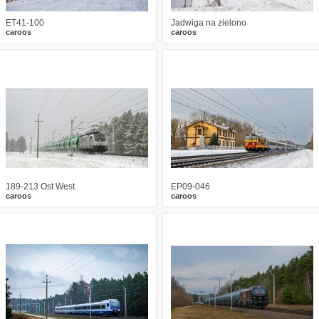
ET41-100
Jadwiga na zielono
caroos
caroos
1
611
12
2
530
16
189-213 Ost West
EP09-046
caroos
caroos
0
703
9
4
921
5