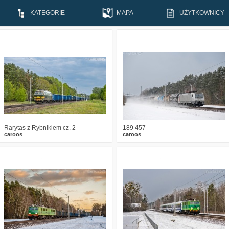
KATEGORIE
MAPA
UŻYTKOWNICY
3
294
14
1
345
13
Rarytas z Rybnikiem cz. 2
189 457
caroos
caroos
1
613
22
0
535
17