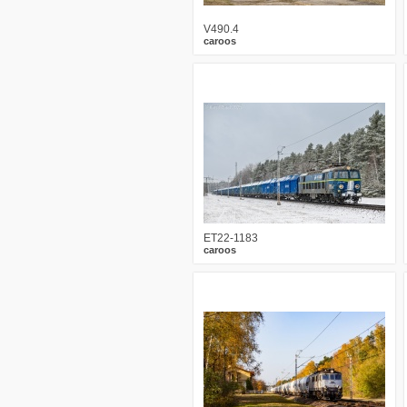
V490.4
caroos
0
633
15
ET22-1183
caroos
1
660
15