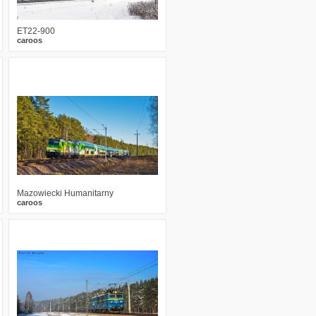
ET22-900
caroos
0
1369
4
Mazowiecki Humanitarny
caroos
2
2336
30