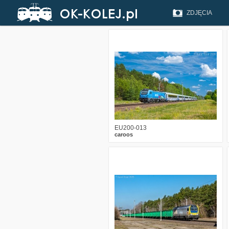
ZDJĘCIA
2
236
9
EU200-013
caroos
0
599
12