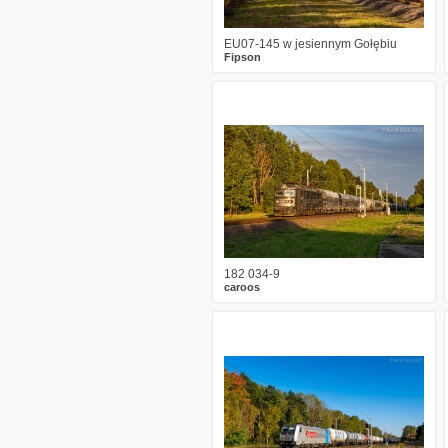
EU07-145 w jesiennym Gołębiu
Fipson
2
996
17
182 034-9
caroos
3
1608
14