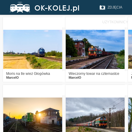
ZDJĘCIA
UŻYTKOWNICY
0
75
10
1
201
17
Moris na tle wież Głogówka
Wieczorny towar na czternastce
MarcelO
MarcelO
3
403
23
1
538
16