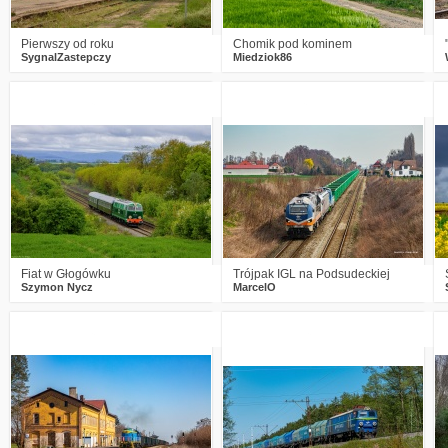
Pierwszy od roku
Chomik pod kominem
SygnalZastepczy
Miedziok86
1
570
15
0
581
17
Fiat w Głogówku
Trójpak IGL na Podsudeckiej
Szymon Nycz
MarcelO
3
717
20
0
433
8