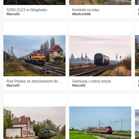
S200-2123 w Głogówku
Kominki na łuku
MarcelO
Miedziok86
1
397
19
2
360
15
Rail Polska ze zbożówkami do ...
Gamusia i cztery wieże
MarcelO
MarcelO
7
463
5
0
373
7