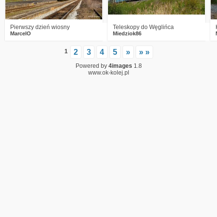
Pierwszy dzień wiosny
Teleskopy do Węglińca
MarcelO
Miedziok86
1
2
3
4
5
»
» »
Powered by
4images
1.8
www.ok-kolej.pl