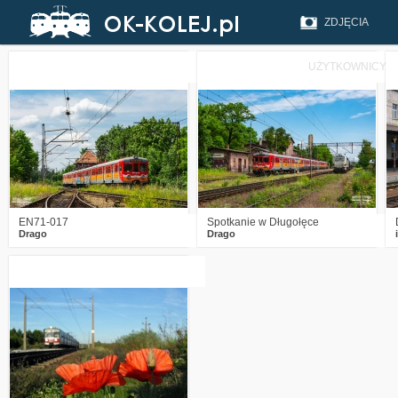
ZDJĘCIA
UŻYTKOWNICY
0
455
14
3
988
20
EN71-017
Spotkanie w Długołęce
Drago
Drago
7
2349
1