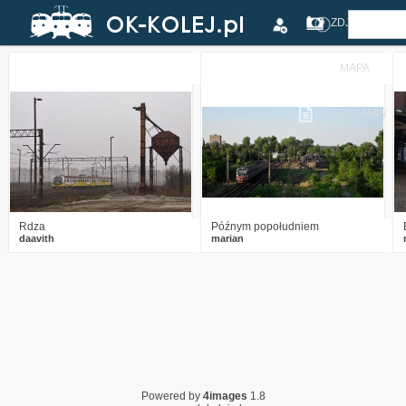
ZDJĘCIA
MAPA
4
2685
10
0
2211
0
REGULAMIN
Rdza
Późnym popołudniem
daavith
marian
Powered by
4images
1.8