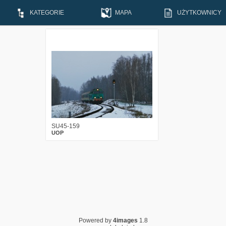
KATEGORIE
MAPA
UŻYTKOWNICY
6
2925
15
SU45-159
UOP
Powered by
4images
1.8