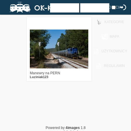
ZDJĘCIA
KATEGORIE
1
295
12
MAPA
UŻYTKOWNICY
REGULAMIN
Manewry na PERN
Luziniak123
Powered by
4images
1.8