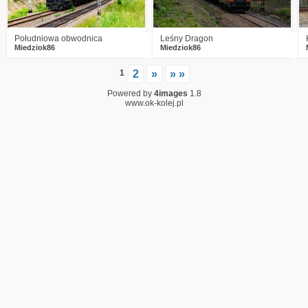
Południowa obwodnica
Leśny Dragon
Miedziok86
Miedziok86
1
2
»
» »
Powered by
4images
1.8
www.ok-kolej.pl