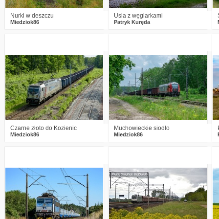
Nurki w deszczu
Usia z węglarkami
Miedziok86
Patryk Kuręda
5
1003
9
0
932
13
Czarne złoto do Kozienic
Muchowieckie siodło
Miedziok86
Miedziok86
2
1389
9
0
1054
6