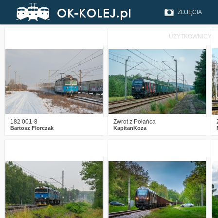
ZDJĘCIA
UŻYTKOWNICY
0
403
11
0
659
11
182 001-8
Zwrot z Połańca
Bartosz Florczak
KapitanKoza
2
661
8
1
790
18