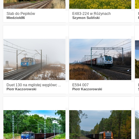
Slab do Pepików
E483-224 w Różynach
Miedziok86
Szymon Suliński
0
1164
20
3
1382
4
Duet 130 na mglistej węglówc ...
E594 007
Piotr Kaczorowski
Piotr Kaczorowski
0
1549
9
2
1499
13