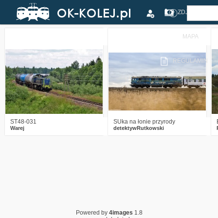
ZDJĘCIA
MAPA
1
1602
13
3
4710
9
REGULAMIN
ST48-031
SUka na łonie przyrody
Warej
detektywRutkowski
Powered by
4images
1.8