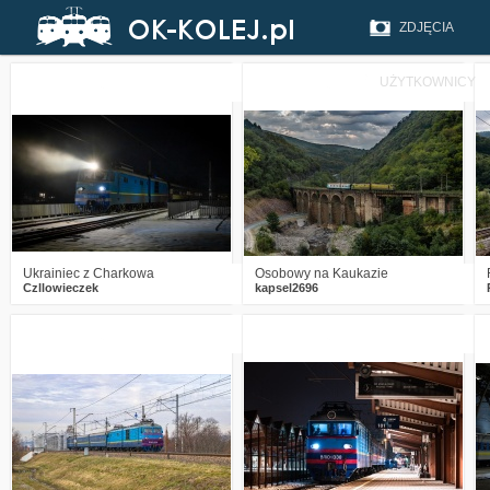
ZDJĘCIA
UŻYTKOWNICY
2
530
17
8
1024
27
Ukrainiec z Charkowa
Osobowy na Kaukazie
Czllowieczek
kapsel2696
0
1717
6
4
2006
24