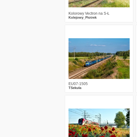
Kolorowy Vectron na S-Ł
Kolejowy_Piotrek
0
593
12
EU07-1505
TSekuła
1
488
10