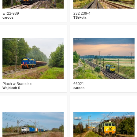
ET22-939
232 239-4
caroos
TSekuła
0
695
13
1
488
13
Piach w Brantołce
66021
Wojciech S
caroos
0
426
3
2
713
12