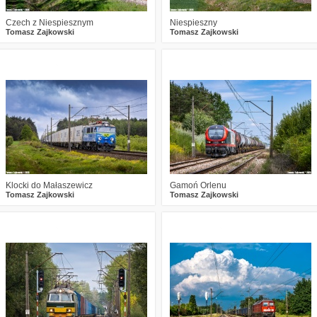
Czech z Niespiesznym
Niespieszny
Tomasz Zajkowski
Tomasz Zajkowski
4
624
23
2
616
21
Klocki do Małaszewicz
Gamoń Orlenu
Tomasz Zajkowski
Tomasz Zajkowski
1
630
20
5
900
27