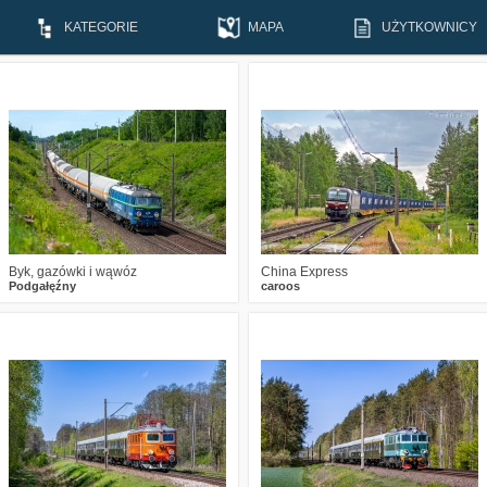
KATEGORIE
MAPA
UŻYTKOWNICY
1
252
16
2
244
13
Byk, gazówki i wąwóz
China Express
Podgałęźny
caroos
0
324
14
1
437
21