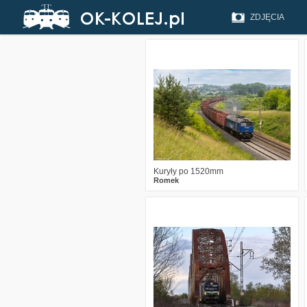
ZDJĘCIA
5
320
26
Kuryły po 1520mm
Romek
0
271
9