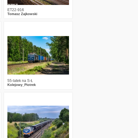
ET22-916
Tomasz Zajkowski
1
364
8
55-latek na S-Ł
Kolejowy_Piotrek
0
751
13