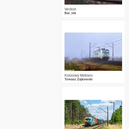
Vectron
Bar_tek
1
461
15
Kolorowy Metrans
Tomasz Zajkowski
1
475
13