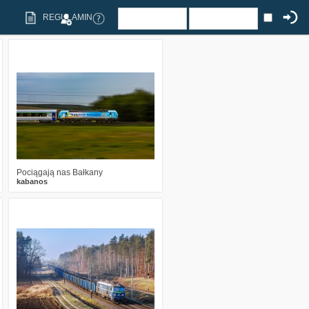
REGULAMIN
0
306
12
Pociągają nas Bałkany
kabanos
0
420
15