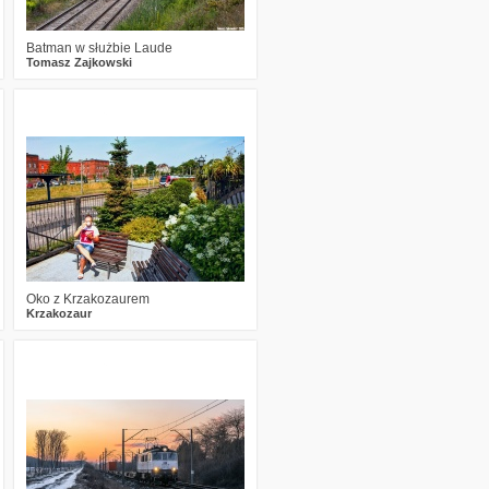
Batman w służbie Laude
Tomasz Zajkowski
1
722
13
Oko z Krzakozaurem
Krzakozaur
1
648
12