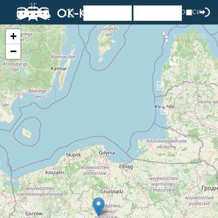
ZDJĘCIA
+
KATEGORIE
−
MAPA
UŻYTKOWNICY
REGULAMIN