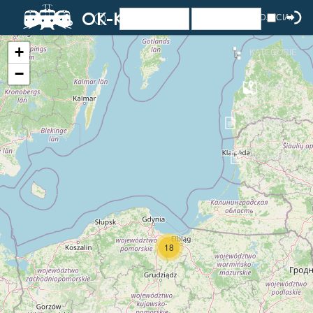
ZDJĘCIA
+
KATEGORIE
−
MAPA
UŻYTKOWNICY
REGULAMIN
18