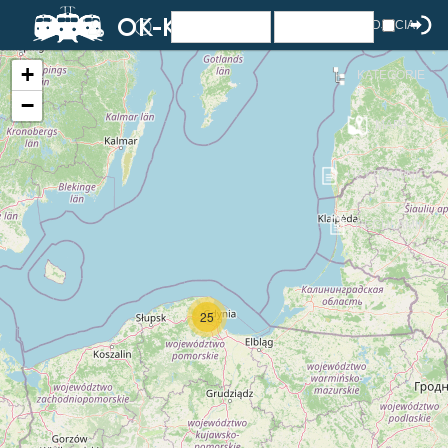
ZDJĘCIA
+
KATEGORIE
−
MAPA
UŻYTKOWNICY
REGULAMIN
25