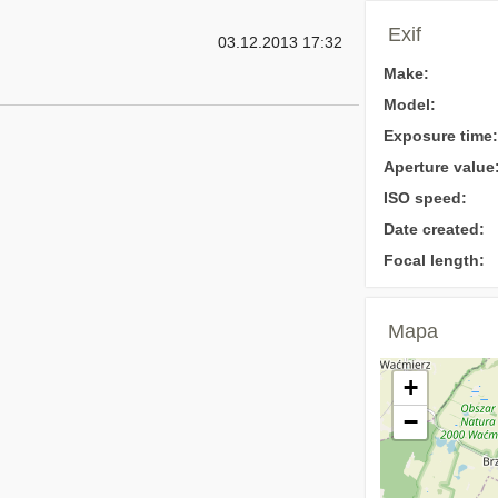
Exif
03.12.2013 17:32
Make:
Model:
Exposure time:
Aperture value
ISO speed:
Date created:
Focal length:
Mapa
+
−