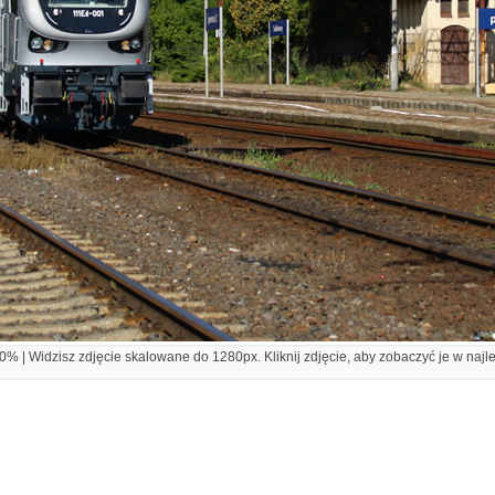
% | Widzisz zdjęcie skalowane do 1280px. Kliknij zdjęcie, aby zobaczyć je w najl