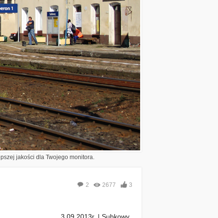
epszej jakości dla Twojego monitora.
2
2677
3
3.09.2013r. | Subkowy