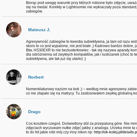
Biorąc pod uwagę warunki przy których robione było zdjęcie, uważ
się na medal. Korekty w Lightroomie nie wykraczały poza standar
zabiegów.
Mateusz J.
Agresywność zabiegów to kwestia subiektywna, ja tam od razu wid
skoro to co jest wypalone, nie jest białe ;) Kadrowo bardzo dobre, 
Btw, HS30EXR to nie bezlusterkowiec - tak się nazywa aparaty k
dla odróżnienia od zwykłych kompaktów, jak i lustrzanek (choć to t
subiektywna, ale tak już się utarło) ;)
Norbert
Nomenklaturowy nazizm na bok ;) – według mnie agresywny zabie
co nie złapało się na matrycy. Tu zastosowałem zwykłą globalną k
Drago
Cos kosztem czegoś. Doświetlony dół za przepaloną góre. Nie mni
zdjęciach wyczuwam nutke zdjęć jakby z analoga. Urzeka mnie ta 
to do fot jakie robi mój czy inny nikon np:
http://ok-kolej.pl/detail