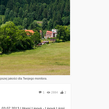
epszej jakości dla Twojego monitora.
1
2884
2
03.07.2013 | Horní Lipová - Lipová Láznì