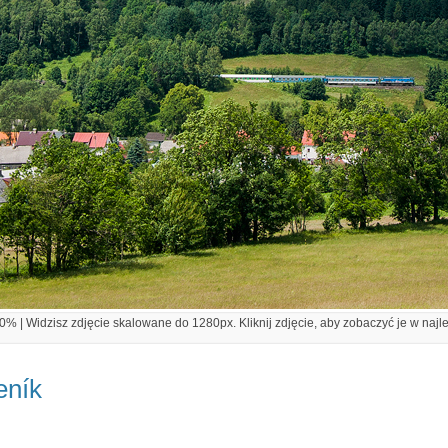
% | Widzisz zdjęcie skalowane do 1280px. Kliknij zdjęcie, aby zobaczyć je w najl
eník