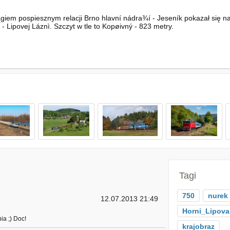
giem pospiesznym relacji Brno hlavní nádra¾í - Jeseník pokazał się n
i - Lipovej Láznì. Szczyt w tle to Kopøivný - 823 metry.
Tagi
750
nurek
12.07.2013 21:49
Horni_Lipova
ia ;) Doc!
krajobraz