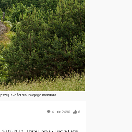
epszej jakości dla Twojego monitora.
4
2490
6
28.06.2013 | Horní Lipová - Lipová Láznì