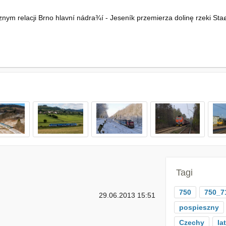
nym relacji Brno hlavní nádra¾í - Jeseník przemierza dolinę rzeki St
Tagi
750
750_7
29.06.2013 15:51
pospieszny
Czechy
la