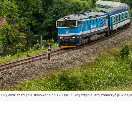
% | Widzisz zdjęcie skalowane do 1280px. Kliknij zdjęcie, aby zobaczyć je w najl