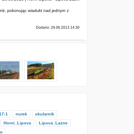
aøíè, pokonując wiadukt nad jednym z
Dodano: 29.06.2013 14:30
17-1
nurek
okularnik
Horni_Lipova
Lipova_Lazne
to