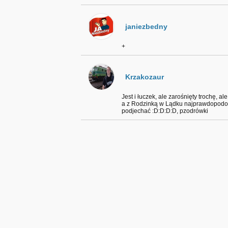
janiezbedny
+
Krzakozaur
Jest i łuczek, ale zarośnięty trochę, 
a z Rodzinką w Lądku najprawdopodob
podjechać :D:D:D:D, pzodrówki