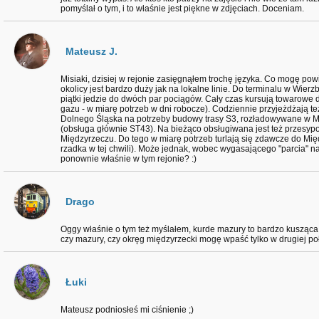
pomyślał o tym, i to właśnie jest piękne w zdjęciach. Doceniam.
Mateusz J.
Misiaki, dzisiej w rejonie zasięgnąłem trochę języka. Co mogę pow
okolicy jest bardzo duży jak na lokalne linie. Do terminalu w Wierzb
piątki jedzie do dwóch par pociągów. Cały czas kursują towarowe 
gazu - w miarę potrzeb w dni robocze). Codziennie przyjeżdżają te
Dolnego Śląska na potrzeby budowy trasy S3, rozładowywane w M
(obsługa głównie ST43). Na bieżąco obsługiwana jest też przesy
Międzyrzeczu. Do tego w miarę potrzeb turlają się zdawcze do Mię
rzadka w tej chwili). Może jednak, wobec wygasającego "parcia" na
ponownie właśnie w tym rejonie? :)
Drago
Oggy właśnie o tym też myślałem, kurde mazury to bardzo kusząca
czy mazury, czy okręg międzyrzecki mogę wpaść tylko w drugiej po
Łuki
Mateusz podniosłeś mi ciśnienie ;)