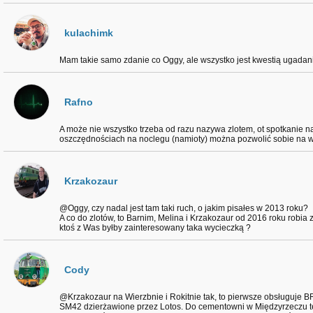
kulachimk
Mam takie samo zdanie co Oggy, ale wszystko jest kwestią ugadania 
Rafno
A może nie wszystko trzeba od razu nazywa zlotem, ot spotkanie na 
oszczędnościach na noclegu (namioty) można pozwolić sobie na w
Krzakozaur
@Oggy, czy nadal jest tam taki ruch, o jakim pisałes w 2013 roku?
A co do zlotów, to Barnim, Melina i Krzakozaur od 2016 roku robia z
ktoś z Was byłby zainteresowany taka wycieczką ?
Cody
@Krzakozaur na Wierzbnie i Rokitnie tak, to pierwsze obsługuje B
SM42 dzierżawione przez Lotos. Do cementowni w Międzyrzeczu te