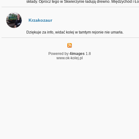
składy. Oprócz tego w Skwierzynie ładują drewno. Międzychód i Łow
Krzakozaur
Dziękuje za info, widać kolej w tamtym rejonie nie umarła.
Powered by
4images
1.8
www.ok-kolej.pl