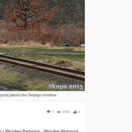
epszej jakości dla Twojego monitora.
7
2690
4
r | Wrocław Partynice - Wrocław Wojszyce