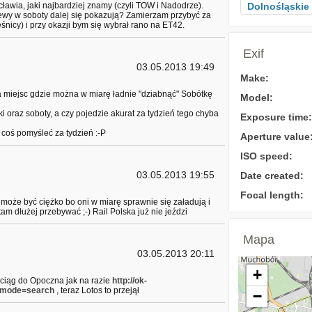
awia, jaki najbardziej znamy (czyli TOW i Nadodrze).
Dolnośląskie
ewy w soboty dalej się pokazują? Zamierzam przybyć za
śnicy) i przy okazji bym się wybrał rano na ET42.
Exif
03.05.2013 19:49
Make:
lka miejsc gdzie można w miarę ładnie "dziabnąć" Sobótkę
Model:
ki oraz soboty, a czy pojedzie akurat za tydzień tego chyba
Exposure time:
coś pomyśleć za tydzień :-P
Aperture value
ISO speed:
03.05.2013 19:55
Date created:
Focal length:
 może być ciężko bo oni w miarę sprawnie się załadują i
tam dłużej przebywać ;-) Rail Polska już nie jeździ
Mapa
03.05.2013 20:11
+
pociąg do Opoczna jak na razie
http://ok-
4&mode=search
, teraz Lotos to przejął
−