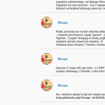
zupełnie odmiennego, od takiego Wrocł
Zapytam od razu jeszcze - czy Czapaj
tydzień na festiwal dobrego piwa (w Le
Skupa
Rafał, jest jeszcze na tym odcinku ki
;-) będzie pochmurno, będę "ganiał" ;-)
Sigman, "czapki" śmigają w środy, piąt
najstarsi górale nawet nie wiedzą ;-D
Festiwal piwa mówisz ? hmmm, trzeba 
Skupa
Zawsze Ci daje info jak mam ;-) z PMT
szybko zwiewają z Sobótki, Lotos lubi 
Skupa
No i właśnie wtedy to był ich ostatni 
kolej.pl/details.php?image_id=829