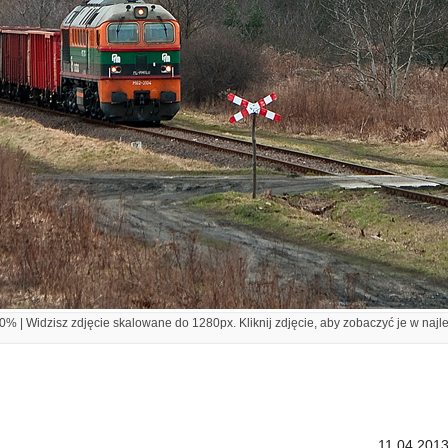
% | Widzisz zdjęcie skalowane do 1280px. Kliknij zdjęcie, aby zobaczyć je w najl
11.04.2013