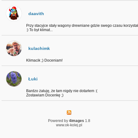
daavith
Przy stacyjce stały wagony drewniane gdzie swego czasu korzy
:) To był klimat...
kulachimk
Klimacik ;) Doceniam!
Łuki
Bardzo żałuję, że tam nigdy nie dotarłem :(
Zostawiam Docenkę ;)
Powered by
4images
1.8
www.ok-kolej.pl