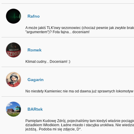
Rafno
A może jakiś TLK'owy sezonowiec (chociaż pewnie jak zwykle brak 
"argumentem")? Fota fajna... doceniam!
Romek
Klimat cudny... Doceniam! :)
Gagarin
No niestety Kamieniec nie ma od dawna już sprawnych lokomotyw p
BARtek
Pamiętam Kudowę Zdrój, pojechaliśmy tam kiedyś właśnie pociąg
dziadkiem Włodkiem. Ładne miasto i stacyjka urokliwa. Nie wiedzia
jeżdżą.. Podoba mi się zdjęcie, D*.