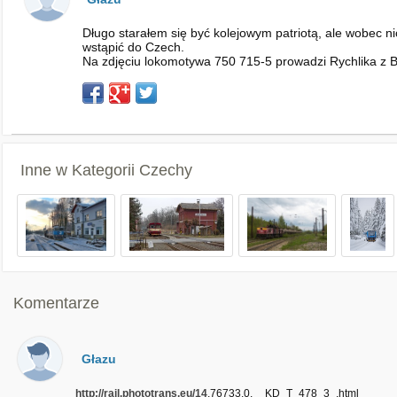
Długo starałem się być kolejowym patriotą, ale wobec 
wstąpić do Czech.
Na zdjęciu lokomotywa 750 715-5 prowadzi Rychlika z Br
Inne w Kategorii
Czechy
Komentarze
Głazu
http://rail.phototrans.eu/14
,76733,0,__KD_T_478_3_.html