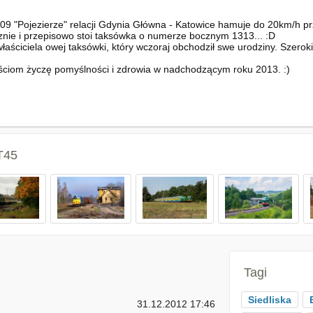
9 "Pojezierze" relacji Gdynia Główna - Katowice hamuje do 20km/h p
cznie i przepisowo stoi taksówka o numerze bocznym 1313... :D
łaściciela owej taksówki, który wczoraj obchodził swe urodziny. Szeroki
ściom życzę pomyślności i zdrowia w nadchodzącym roku 2013. :)
T45
Tagi
Siedliska
31.12.2012 17:46