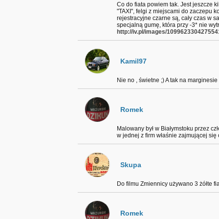
Co do fiata powiem tak. Jest jeszcze k
"TAXI", felgi z miejscami do zaczepu k
rejestracyjne czarne są, cały czas w 
specjalną gumę, która przy -3* nie wyt
http://iv.pl/images/109962330427554
Kamil97
Nie no , świetne ;) A tak na marginesie
Romek
Malowany był w Białymstoku przez człow
w jednej z firm właśnie zajmującej s
Skupa
Do filmu Zmiennicy używano 3 żółte fiat
Romek