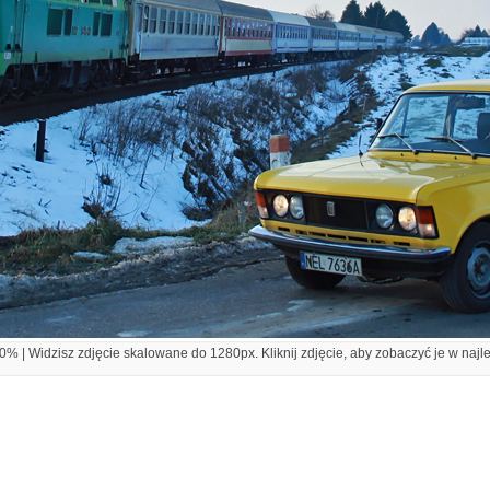
% | Widzisz zdjęcie skalowane do 1280px. Kliknij zdjęcie, aby zobaczyć je w najl