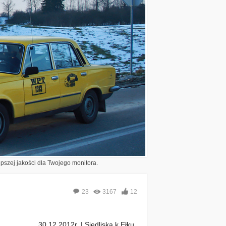
epszej jakości dla Twojego monitora.
23
3167
12
30.12.2012r. | Siedliska k.Ełku