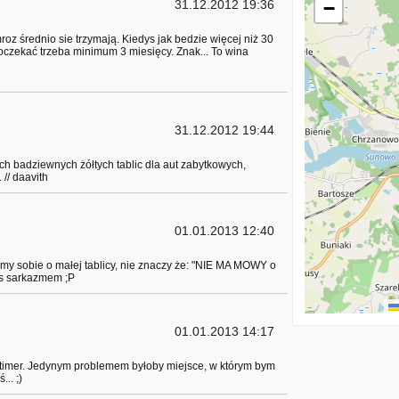
31.12.2012 19:36
−
oz średnio sie trzymają. Kiedys jak bedzie więcej niż 30
 poczekać trzeba minimum 3 miesięcy. Znak... To wina
31.12.2012 19:44
ych badziewnych żółtych tablic dla aut zabytkowych,
 // daavith
01.01.2013 12:40
my sobie o małej tablicy, nie znaczy że: "NIE MA MOWY o
 nas sarkazmem ;P
01.01.2013 14:17
-timer. Jedynym problemem byłoby miejsce, w którym bym
.. ;)