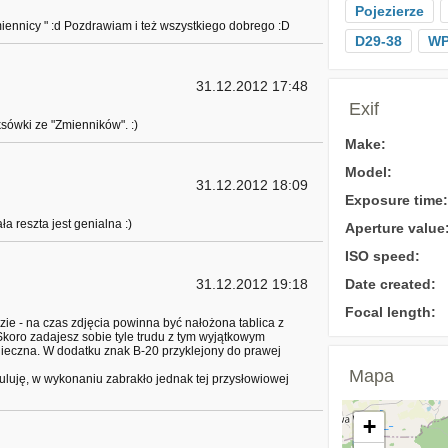
Pojezierze
miennicy " :d Pozdrawiam i też wszystkiego dobrego :D
D29-38
WP
31.12.2012 17:48
Exif
sówki ze "Zmienników". :)
Make:
Model:
31.12.2012 18:09
Exposure time:
a reszta jest genialna :)
Aperture value
ISO speed:
31.12.2012 19:18
Date created:
Focal length:
zie - na czas zdjęcia powinna być nałożona tablica z
 Skoro zadajesz sobie tyle trudu z tym wyjątkowym
nieczna. W dodatku znak B-20 przyklejony do prawej
Mapa
luję, w wykonaniu zabrakło jednak tej przysłowiowej
+