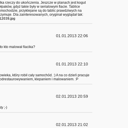
ilka rzeczy do ukończenia. Jeszcze w planach jest kogut
ołpaków, gdyż takie były w serialowym fiacie. Tablice
samochodzie, przyklejane są do tablic prawdziwych na
rzymuje. Dla zainteresowanych, oryginał wyglądał tak:
12039.jpg
01.01.2013 22:06
 to kto malował fiacika?
01.01.2013 22:10
ieka, który robił cały samochód. :) A na co dzień pracuje
ię odrestaurowywaniem, klepaniem i malowaniem. :P
02.01.2013 20:59
y ;-)
02.01.2013 21:02