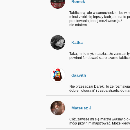
Romek
Tablice są, ale w samochodzie, bo w mr
minut zrobi się lepszy kadr, ale na to
prostowania, innej możliwosci już
nie miałem.
Katka
Taka, mnie myśl naszła... że zamiast t
powinni fundować stare czarne tablice.
daavith
Nie przesadzaj Darek. To że rozmawia
dobrej fotografii" i trzeba strzelić do
Mateusz J.
Cóż, zawsze mi się marzył własny old
mógł przy nim majstrować. Może kiedyś.