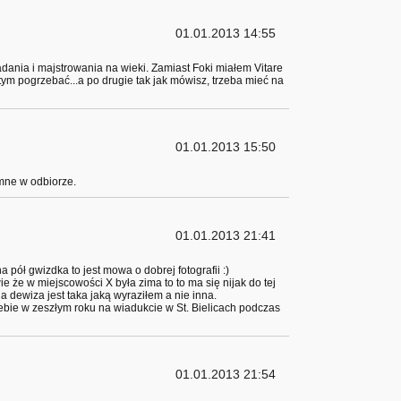
01.01.2013 14:55
iadania i majstrowania na wieki. Zamiast Foki miałem Vitare
y tym pogrzebać...a po drugie tak jak mówisz, trzeba mieć na
01.01.2013 15:50
jemne w odbiorze.
01.01.2013 21:41
a pół gwizdka to jest mowa o dobrej fotografii :)
e że w miejscowości X była zima to to ma się nijak do tej
a dewiza jest taka jaką wyraziłem a nie inna.
ebie w zeszłym roku na wiadukcie w St. Bielicach podczas
01.01.2013 21:54