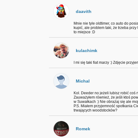
daavith
Mnie nie tyle oldtimer, co auto do pos
kupić, ale problem taki, że trzeba prz
to miejsce :D
kulachimk
I mi się taki fiat marzy :) Zdjęcie przy
Michal
Kol. Deeder no jeżeli lubisz robić coś n
Zauważyłem również, że jeśli ktoś powi
w Suwałkach :) Nie obrażaj się ale moj
P.S. Miałem przyjemność spotkania Ci
trwających woodstocków?
Romek