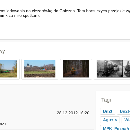
czas ładowania na ciężarówkę do Gniezna. Tam borsuczyca przejdzie
himk za miłe spotkanie
wy
Tagi
Bn2t
Bn2t
28.12.2012 16:20
Agusia
Wi
ro !
MPK_Poznań