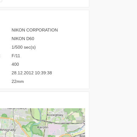
NIKON CORPORATION
NIKON D60
1/500 sec(s)
:
F/11
400
28.12.2012 10:39:38
22mm