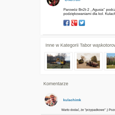
Parowóz Bn2t-2 ,,Agusia'' pod
podziękowaniami dla kol. Kulac
Inne w Kategorii
Tabor wąskotoro
Komentarze
kulachimk
Warto dodać, że "przypadkowe" ;) Pozd