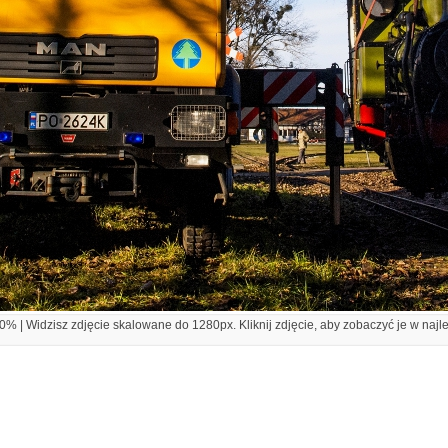
% | Widzisz zdjęcie skalowane do 1280px. Kliknij zdjęcie, aby zobaczyć je w najl