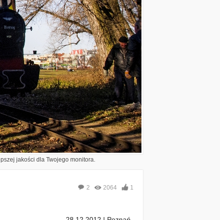
epszej jakości dla Twojego monitora.
2
2064
1
28.12.2012 | Poznań