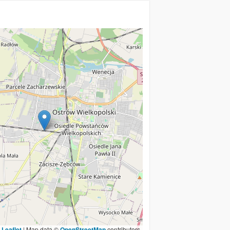
Leaflet
|
Map data ©
OpenStreetMap
contributors