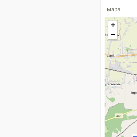
Mapa
+
−