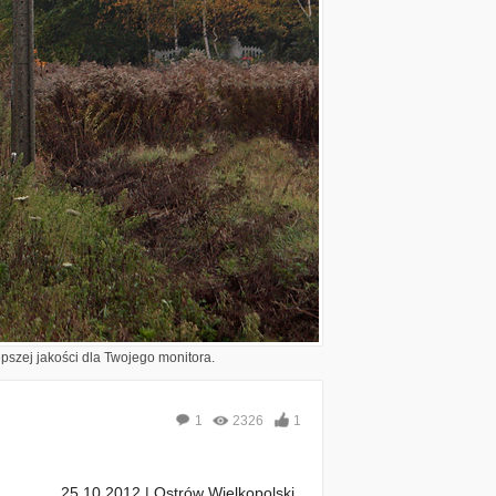
epszej jakości dla Twojego monitora.
1
2326
1
25.10.2012 | Ostrów Wielkopolski