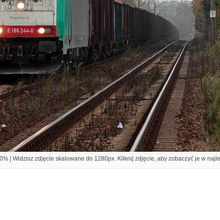
% | Widzisz zdjęcie skalowane do 1280px. Kliknij zdjęcie, aby zobaczyć je w najl