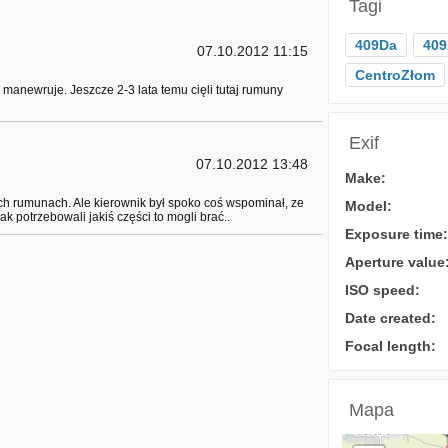
Tagi
409Da
409
07.10.2012 11:15
CentroZłom
manewruje. Jeszcze 2-3 lata temu cięli tutaj rumuny
Exif
07.10.2012 13:48
Make:
ch rumunach. Ale kierownik był spoko coś wspominał, ze
Model:
k potrzebowali jakiś części to mogli brać..
Exposure time:
Aperture value
ISO speed:
Date created:
Focal length:
Mapa