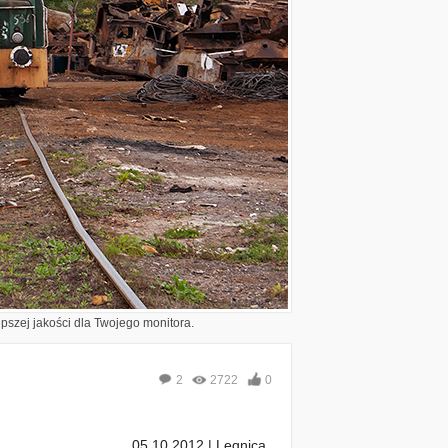
epszej jakości dla Twojego monitora.
2
2722
0
05.10.2012 | Legnica