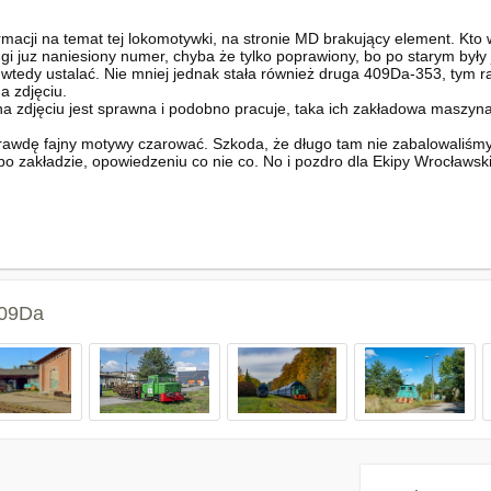
rmacji na temat tej lokomotywki, na stronie MD brakujący element. Kto 
ugi juz naniesiony numer, chyba że tylko poprawiony, bo po starym były 
 wtedy ustalać. Nie mniej jednak stała również druga 409Da-353, tym r
a zdjęciu.
zdjęciu jest sprawna i podobno pracuje, taka ich zakładowa maszyna.
awdę fajny motywy czarować. Szkoda, że długo tam nie zabalowaliśmy,
zakładzie, opowiedzeniu co nie co. No i pozdro dla Ekipy Wrocławski
409Da