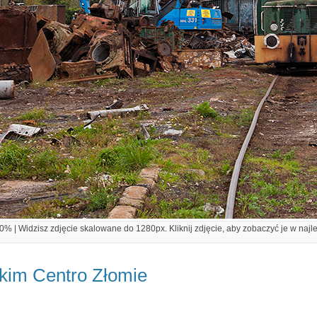
% | Widzisz zdjęcie skalowane do 1280px. Kliknij zdjęcie, aby zobaczyć je w najl
kim Centro Złomie