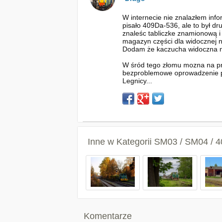
W internecie nie znalazłem info
pisało 409Da-536, ale to był dr
znaleśc tabliczke znamionową i
magazyn części dla widocznej n
Dodam że kaczucha widoczna na 
W śród tego złomu mozna na pr
bezproblemowe oprowadzenie po 
Legnicy...
Inne w Kategorii
SM03 / SM04 / 
Komentarze