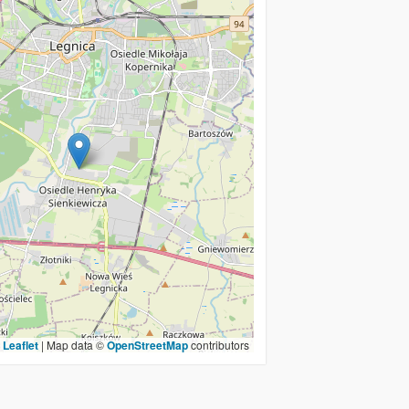
Leaflet
|
Map data ©
OpenStreetMap
contributors