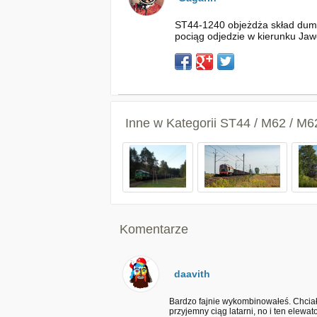
ST44-1240 objeżdża skład dump
pociąg odjedzie w kierunku Jawo
Inne w Kategorii
ST44 / M62 / M
Komentarze
daavith
Bardzo fajnie wykombinowałeś. Chciałb
przyjemny ciąg latarni, no i ten elewato