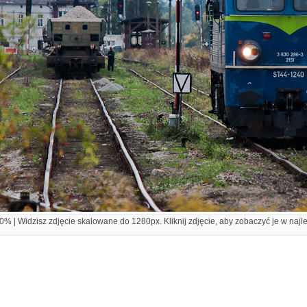
% | Widzisz zdjęcie skalowane do 1280px. Kliknij zdjęcie, aby zobaczyć je w najl