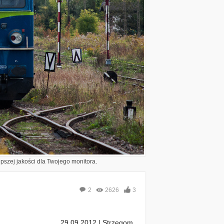
epszej jakości dla Twojego monitora.
2
2626
3
29.09.2012 | Strzegom