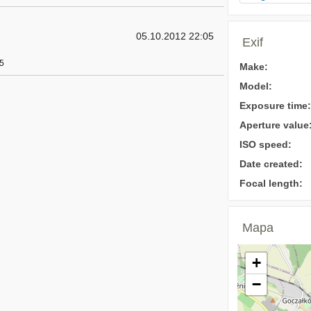
05.10.2012 22:05
Exif
 5
Make:
Model:
Exposure time:
Aperture value
ISO speed:
Date created:
Focal length:
Mapa
+
−