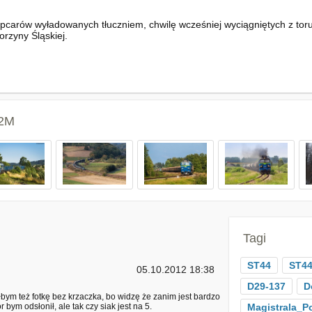
carów wyładowanych tłuczniem, chwilę wcześniej wyciągniętych z toru
rzyny Śląskiej.
62M
Tagi
ST44
ST44
05.10.2012 18:38
D29-137
D
ym też fotkę bez krzaczka, bo widzę że zanim jest bardzo
r bym odsłonił, ale tak czy siak jest na 5.
Magistrala_