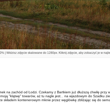
% | Widzisz zdjęcie skalowane do 1280px. Kliknij zdjęcie, aby zobaczyć je w najl
ranek na zachód od Łodzi. Czekamy z Bartkiem już dłuższą chwilę przy 
moją "klątwę" towarów, aż tu nagle jest... na wjazdowym do Szadku zie
 ze składem kontenerowym mknie przez węglówkę zbliżając się do se