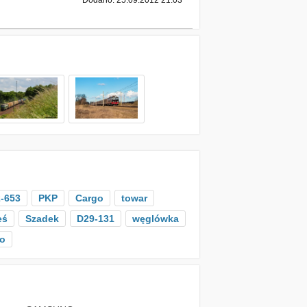
Dodano: 25.09.2012 21:03
-653
PKP
Cargo
towar
eś
Szadek
D29-131
węglówka
to