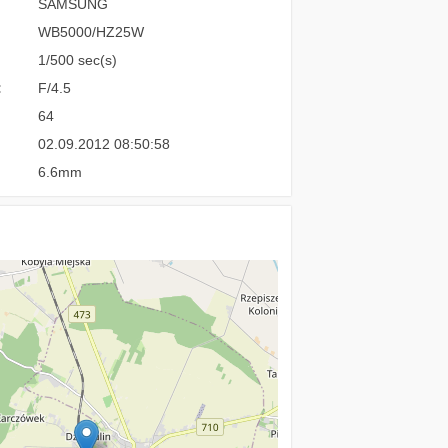
SAMSUNG
WB5000/HZ25W
1/500 sec(s)
:
F/4.5
64
02.09.2012 08:50:58
6.6mm