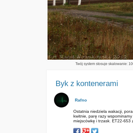
Twój system stosuje skalowanie: 100
Byk z kontenerami
Rafno
Ostatnia niedziela wakacji, po
kwitnie, parę razy wspominamy 
miejscówkę i trzask. ET22-653