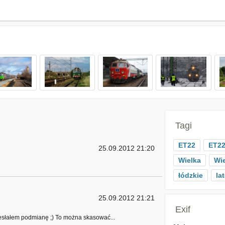
Tagi
ET22
ET22
25.09.2012 21:20
Wielka
Wi
łódzkie
la
25.09.2012 21:21
Exif
esłałem podmianę ;) To można skasować...