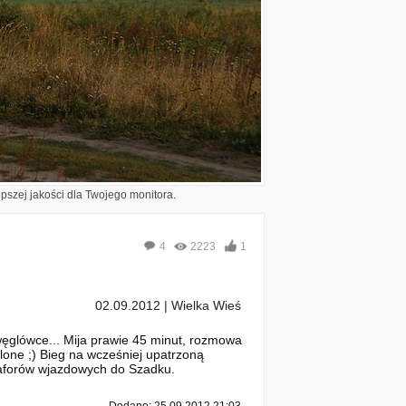
epszej jakości dla Twojego monitora.
4
2223
1
02.09.2012 | Wielka Wieś
węglówce... Mija prawie 45 minut, rozmowa
lone ;) Bieg na wcześniej upatrzoną
maforów wjazdowych do Szadku.