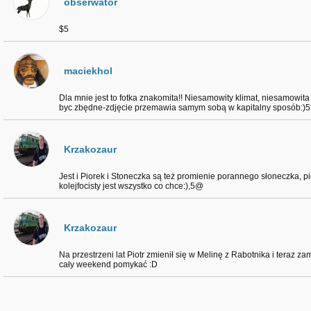
obserwator
$5
maciekhol
Dla mnie jest to fotka znakomita!! Niesamowity klimat, niesamowita c
byc zbędne-zdjęcie przemawia samym sobą w kapitalny sposób:)5
Krzakozaur
Jest i Piorek i Stoneczka są też promienie porannego słoneczka, p
kolejfocisty jest wszystko co chce:),5@
Krzakozaur
Na przestrzeni lat Piotr zmienił się w Melinę z Rabotnika i teraz zam
cały weekend pomykać :D