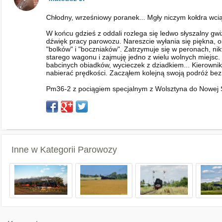
Chłodny, wrześniowy poranek... Mgły niczym kołdra wcią
W końcu gdzieś z oddali rozlega się ledwo słyszalny gwi
dźwięk pracy parowozu. Nareszcie wyłania się piękna,
"bolków" i "boczniaków". Zatrzymuje się w peronach, nik
starego wagonu i zajmuję jedno z wielu wolnych miejs
babcinych obiadków, wycieczek z dziadkiem... Kierownik
nabierać prędkości. Zacząłem kolejną swoją podróż bez 
Pm36-2 z pociągiem specjalnym z Wolsztyna do Nowej Sol
Inne w Kategorii
Parowozy