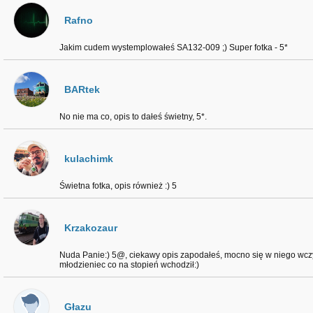
Rafno
Jakim cudem wystemplowałeś SA132-009 ;) Super fotka - 5*
BARtek
No nie ma co, opis to dałeś świetny, 5*.
kulachimk
Świetna fotka, opis również :) 5
Krzakozaur
Nuda Panie:) 5@, ciekawy opis zapodałeś, mocno się w niego wczy
młodzieniec co na stopień wchodził:)
Głazu