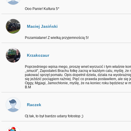
Ooo Panie! Kultura 5*
Maciej Jasiński
Pozamiatane! Z wielką przyjemnością 5!
Krzakozaur
Poprzedniego wpisa mego, proszę wnet wyrzucić i tym właśnie ko
,,smucił", Zapodałeś Brachu fotkę zacną w każdym calu, myślę, że
pakować sprzęt pomału. Opis dopełnił dzieła, działa na wyobrażnię
się jeździć pociągiem raźniej. Pięć co prawda postawiłem, ale się 
Oggy, Mgjagi, Jamochłonie, myślę, że na koniec roku będziesz w mi
B.M
Raczek
Oj tak, to był bardzo udany fotostop ;)