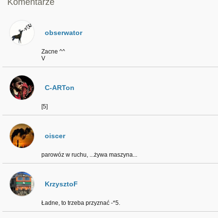
Komentarze
obserwator
Zacne ^^
V
C-ARTon
[5]
oiscer
parowóz w ruchu, ...żywa maszyna...
KrzysztoF
Ładne, to trzeba przyznać -*5.