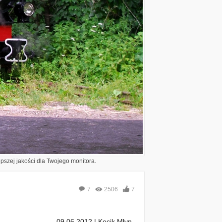
epszej jakości dla Twojego monitora.
7
2506
7
09.06.2012 | Kocik Młyn