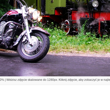
% | Widzisz zdjęcie skalowane do 1280px. Kliknij zdjęcie, aby zobaczyć je w najl