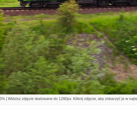
% | Widzisz zdjęcie skalowane do 1280px. Kliknij zdjęcie, aby zobaczyć je w najl