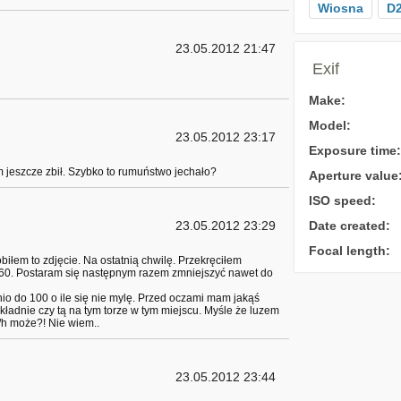
Wiosna
D
23.05.2012 21:47
Exif
Make:
Model:
23.05.2012 23:17
Exposure time:
 jeszcze zbił. Szybko to rumuństwo jechało?
Aperture value
ISO speed:
23.05.2012 23:29
Date created:
Focal length:
łem to zdjęcie. Na ostatnią chwilę. Przekręciłem
1/60. Postaram się następnym razem zmniejszyć nawet do
tnio do 100 o ile się nie mylę. Przed oczami mam jakąś
kładnie czy tą na tym torze w tym miejscu. Myśle że luzem
/h może?! Nie wiem..
23.05.2012 23:44