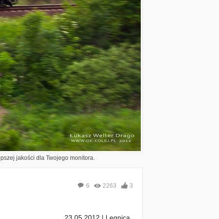
epszej jakości dla Twojego monitora.
6
2263
3
23.05.2012 | Legnica