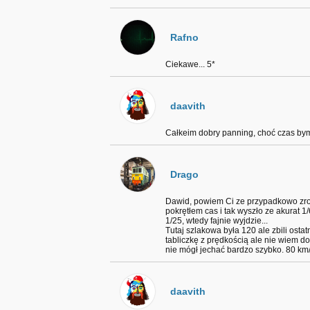
Rafno
Ciekawe... 5*
daavith
Całkeim dobry panning, choć czas bym
Drago
Dawid, powiem Ci ze przypadkowo zrobi
pokrętłem cas i tak wyszło ze akurat 
1/25, wtedy fajnie wyjdzie...
Tutaj szlakowa była 120 ale zbili osta
tabliczkę z prędkością ale nie wiem do
nie mógł jechać bardzo szybko. 80 km
daavith