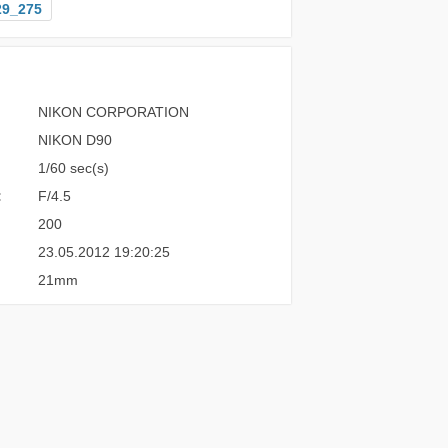
29_275
NIKON CORPORATION
NIKON D90
1/60 sec(s)
:
F/4.5
200
23.05.2012 19:20:25
21mm