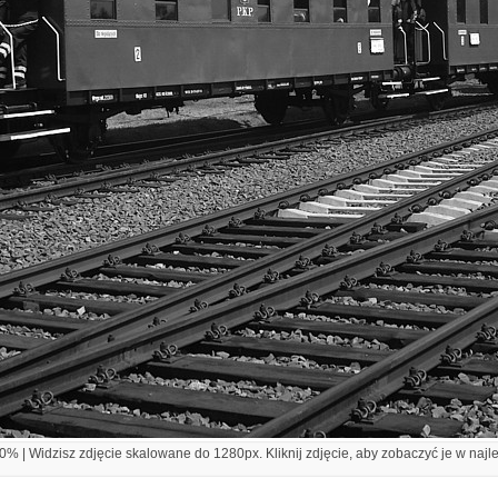
% | Widzisz zdjęcie skalowane do 1280px. Kliknij zdjęcie, aby zobaczyć je w najl